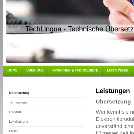
TechLingua - Technische Überset
HOME
ÜBER UNS
SPRACHEN & FACHGEBIETE
LEISTUNGEN
Leistungen
Übersetzung
Übersetzung
Terminologie
Wer kennt sie n
Lektorat
Elektronikprodu
Lokalisierung
unverständliche
Preise
kürzester Zeit i