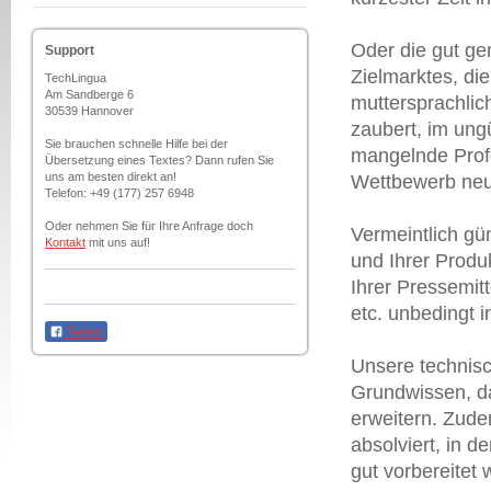
Oder die gut ge
Support
Zielmarktes, di
TechLingua
Am Sandberge 6
muttersprachlic
30539 Hannover
zaubert, im ungü
Sie brauchen schnelle Hilfe bei der
mangelnde Profe
Übersetzung eines Textes? Dann rufen Sie
uns am besten direkt an!
Wettbewerb neu 
Telefon: +49 (177) 257 6948
Oder nehmen Sie für Ihre Anfrage doch
Vermeintlich g
Kontakt
mit uns auf!
und Ihrer Produ
Ihrer Pressemit
etc. unbedingt i
Teilen
Unsere technisc
Grundwissen, da
erweitern. Zud
absolviert, in d
gut vorbereitet 